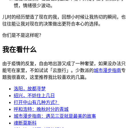
惯，情绪很少波动。
儿时的经历塑造了现在的我，回想小时候让我热切的瞬间，也
往往能让我对现在的决策做出更符合本心的选择。
你们是不是这样呢？
我在看什么
由于疫情的反复，自由地出游又成了一种奢望，如果没办法只
能宅在家里，不如试试「云旅行」。少数派的
城市漫步指南
专
题我很喜欢，这里推荐我比较喜欢的几篇。
洛阳，故都寻梦
绍兴，不妨住上几日
打开中山有几种方式？
呼和浩特：晚秋时分的青城
城市漫步指南：遇见三亚就是最美的故事
魂断莫斯科