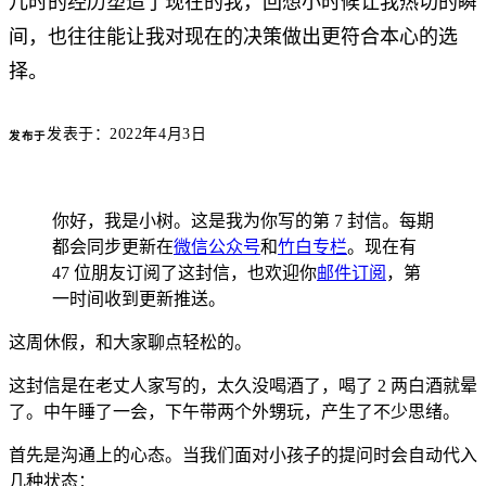
儿时的经历塑造了现在的我，回想小时候让我热切的瞬
间，也往往能让我对现在的决策做出更符合本心的选
择。
发表于：
2022年4月3日
发布于
你好，我是小树。这是我为你写的第 7 封信。每期
都会同步更新在
微信公众号
和
竹白专栏
。现在有
47 位朋友订阅了这封信，也欢迎你
邮件订阅
，第
一时间收到更新推送。
这周休假，和大家聊点轻松的。
这封信是在老丈人家写的，太久没喝酒了，喝了 2 两白酒就晕
了。中午睡了一会，下午带两个外甥玩，产生了不少思绪。
首先是沟通上的心态。当我们面对小孩子的提问时会自动代入
几种状态：