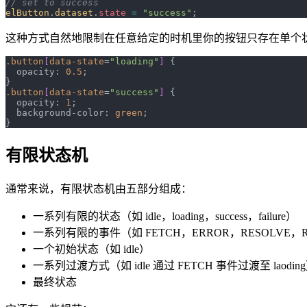
// set to success
elButton
.
dataset
.
state
 =
 "success"
;
这种方式自然地限制在任意给定的时机里你的按钮只存在单个
.button
[
data-state
=
"loading"
]
 {
  opacity: 
0.5
;
}
.button
[
data-state
=
"success"
]
 {
  opacity: 
1
;
  background-color: 
green
;
}
有限状态机
通常来说，有限状态机由五部分组成：
一系列有限的状态（如 idle，loading，success，failure）
一系列有限的事件（如 FETCH，ERROR，RESOLVE，R
一个初始状态（如 idle）
一系列过渡方式（如 idle 通过 FETCH 事件过渡至 laodin
最终状态