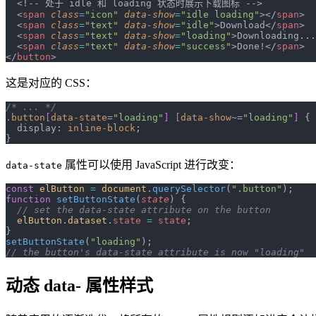
  <!-- 处于 idle 和 loading 状态时展示下载图标 -->
  <
span
 class
=
"icon"
 data-show
=
"idle loading"
></
span
>
  <
span
 class
=
"text"
 data-show
=
"idle"
>Download</
span
>
  <
span
 class
=
"text"
 data-show
=
"loading"
>Downloading...
  <
span
 class
=
"text"
 data-show
=
"success"
>Done!</
span
>
</
button
>
这是对应的 CSS：
/* ... */
.button
[
data-state
=
"loading"
] [
data-show
~=
"loading"
]
 {
  display: 
inline-block
;
}
属性可以使用 JavaScript 进行改变：
data-state
const
 elButton
 =
 document
.
querySelector
(
".button"
);
function
 setButtonState
(
state
) {
  // set the data-state attribute on the button
  elButton
.
dataset
.
state
 =
 state
;
}
setButtonState
(
"loading"
);
// the button's data-state attribute is now "loading"
动态 data- 属性样式