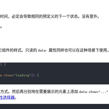
时间，必定会导致相同的预定义的下一个状态。没有意外。
机。
它组件的样式。只读的
属性同样也可以在这种场景下使用
data-
]
 {
a-show
=
"loading"
])
 {
示的方式。然后再分别地在需要展示的元素上添加
data-show="..."
性选择器
。