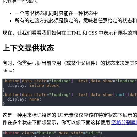
它还有一些规范：
一个有限状态机同时只能在一种状态中
所有的过渡方式必须是确定的，意味着任意给定的状态和
现在，让我们看看我们如何在 HTML 和 CSS 中表示有限状态
上下文提供状态
有时，你需要根据当前应用（或某个父组件）的状态来决定其
：
show
.button
[
data-state
=
"loading"
] 
.text
[
data-show
=
"loading"
  display: 
inline-block
;
}
.button
[
data-state
=
"loading"
] 
.text
[
data-show
]
:not
([
dat
  display: 
none
;
}
这是一种用来标记特定的 UI 元素仅仅应该在特定状态下展
件在多个状态下都想显示，你可以像下面这样使用
空格分割属
<
button
 class
=
"button"
 data-state
=
"idle"
>