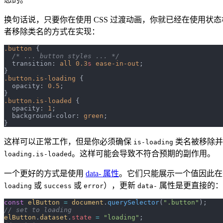
换句话说，只要你在使用 CSS 过渡动画，你就已经在使用
者移除类名的方式在实现：
.button
 {
  /* ... button styles ... */
  transition: 
all
 0.3
s
 ease-in-out
;
}
.button.is-loading
 {
  opacity: 
0.5
;
}
.button.is-loaded
 {
  opacity: 
1
;
  background-color: 
green
;
}
这样可以正常工作，但是你必须确保
类名被移除
is-loading
。这样可能会导致不符合预期的副作用。
loading.is-loaded
一个更好的方式是使用
data- 属性
。它们只能展示一个值因此在
或
或
），更新
属性是更直接的：
loading
success
error
data-
const
 elButton
 =
 document
.
querySelector
(
".button"
);
// set to loading
elButton
.
dataset
.
state
 =
 "loading"
;