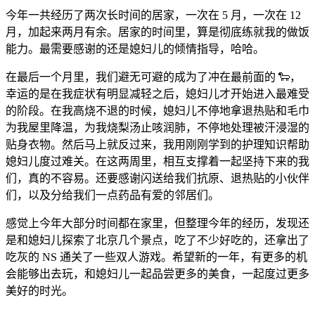
今年一共经历了两次长时间的居家，一次在 5 月，一次在 12
月，加起来两月有余。居家的时间里，算是彻底练就我的做饭
能力。最需要感谢的还是媳妇儿的倾情指导，哈哈。
在最后一个月里，我们避无可避的成为了冲在最前面的 🐑，
幸运的是在我症状有明显减轻之后，媳妇儿才开始进入最难受
的阶段。在我高烧不退的时候，媳妇儿不停地拿退热贴和毛巾
为我屋里降温，为我烧梨汤止咳润肺，不停地处理被汗浸湿的
贴身衣物。然后马上就反过来，我用刚刚学到的护理知识帮助
媳妇儿度过难关。在这两周里，相互支撑着一起坚持下来的我
们，真的不容易。还要感谢闪送给我们抗原、退热贴的小伙伴
们，以及分给我们一点药品有爱的邻居们。
感觉上今年大部分时间都在家里，但整理今年的经历，发现还
是和媳妇儿探索了北京几个景点，吃了不少好吃的，还拿出了
吃灰的 NS 通关了一些双人游戏。希望新的一年，有更多的机
会能够出去玩，和媳妇儿一起品尝更多的美食，一起度过更多
美好的时光。