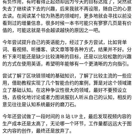
有负作用，有时看得正起劲却因为今天的目标达成了，突然就
失去了继续读下去的兴趣，后来我就不再设限，随自己的心意
去读。在阅读某个较为熟悉的领域时，更多地就会寻找以前没
看到过的增量信息，很多时候一本书可能只有寥寥几页是有价
值的，可能这就是书会越读越快的原因之一吧。
今年尝试提升自己的英语能力，经过了多方尝试，比如背单
词、看视频、听播客、读文章等等各种方式，结果并不好。分
析下来可能还是缺少比较清晰的目标，还是以比较松散的兴趣
的方式在使用英语，希望明年能够有一个更清晰的方向指引。
尝试了解了区块链领域的基础知识，了解了比较主流的一些应
用，借助教程实现了几个智能合约的案例，算是对这个领域建
立了基础认知。在这种争议性很大的领域，最好不要预设立
场，去极化地讨论或者力图说服别人听从自己的认知，相反的
意见往往是认知系统最好的磨刀石。
今年还尝试做了一段时间的 B 站 UP 主，最后发现视频内容的
生产成本还是太高了，无论哪一个环节，工作量都远远大于图
文内容的创作，最终还是放弃了。